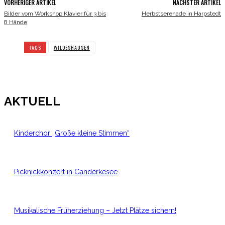
VORHERIGER ARTIKEL
NÄCHSTER ARTIKEL
Bilder vom Workshop Klavier für 3 bis
Herbstserenade in Harpstedt
8 Hände
TAGS
WILDESHAUSEN
AKTUELL
Kinderchor „Große kleine Stimmen“
Picknickkonzert in Ganderkesee
Musikalische Früherziehung – Jetzt Plätze sichern!